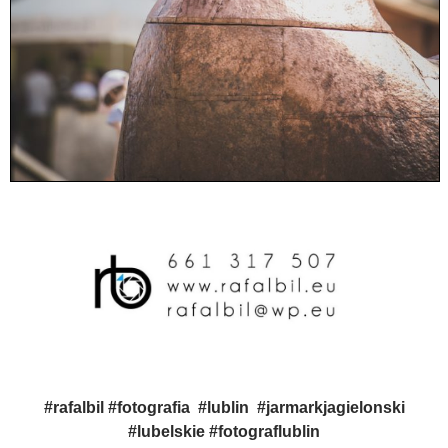
#rafalbil #fotografia #lublin #jarmarkjagielonski
#lubelskie #fotograflublin