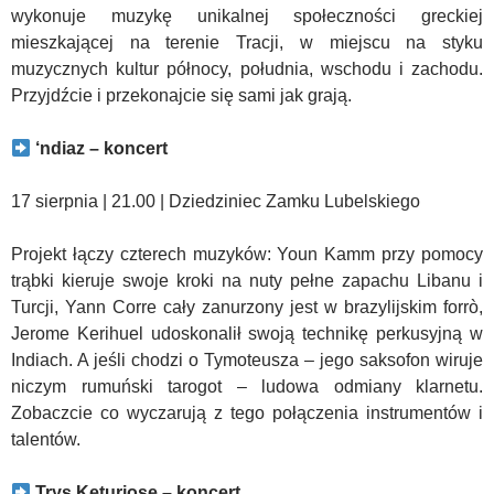
wykonuje muzykę unikalnej społeczności greckiej
mieszkającej na terenie Tracji, w miejscu na styku
muzycznych kultur północy, południa, wschodu i zachodu.
Przyjdźcie i przekonajcie się sami jak grają.
‘ndiaz – koncert
17 sierpnia | 21.00 | Dziedziniec Zamku Lubelskiego
Projekt łączy czterech muzyków: Youn Kamm przy pomocy
trąbki kieruje swoje kroki na nuty pełne zapachu Libanu i
Turcji, Yann Corre cały zanurzony jest w brazylijskim forrò,
Jerome Kerihuel udoskonalił swoją technikę perkusyjną w
Indiach. A jeśli chodzi o Tymoteusza – jego saksofon wiruje
niczym rumuński tarogot – ludowa odmiany klarnetu.
Zobaczcie co wyczarują z tego połączenia instrumentów i
talentów.
Trys Keturiose – koncert