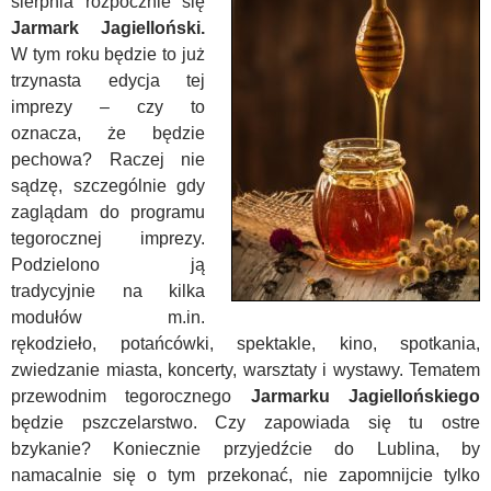
sierpnia rozpocznie się
Jarmark Jagielloński.
W tym roku będzie to już
trzynasta edycja tej
imprezy – czy to
oznacza, że będzie
pechowa? Raczej nie
sądzę, szczególnie gdy
zaglądam do programu
tegorocznej imprezy.
Podzielono ją
tradycyjnie na kilka
modułów m.in.
rękodzieło, potańcówki, spektakle, kino, spotkania,
zwiedzanie miasta, koncerty, warsztaty i wystawy.
Tematem
przewodnim tegorocznego
J
armarku Jagiellońskiego
będzie pszczelarstwo. Czy zapowiada się tu ostre
bzykanie? Koniecznie przyjedźcie do Lublina, by
namacalnie się o tym przekonać, nie zapomnijcie tylko