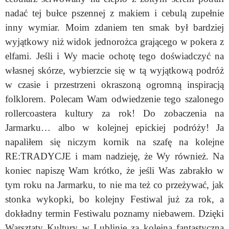
nadać tej bułce pszennej z makiem i cebulą zupełnie
inny wymiar. Moim zdaniem ten smak był bardziej
wyjątkowy niż widok jednorożca grającego w pokera z
elfami.
Jeśli i Wy macie ochotę tego doświadczyć na
własnej skórze, wybierzcie się w tą wyjątkową podróż
w czasie i przestrzeni okraszoną ogromną inspiracją
folklorem. Polecam Wam odwiedzenie tego szalonego
rollercoastera kultury za rok! Do zobaczenia na
Jarmarku… albo w kolejnej epickiej podróży! Ja
napaliłem się niczym kornik na szafę na kolejne
RE:TRADYCJE i mam nadzieję, że Wy również. Na
koniec napiszę Wam krótko, że jeśli Was zabrakło w
tym roku na Jarmarku, to nie ma też co przeżywać, jak
stonka wykopki, bo kolejny Festiwal już za rok, a
dokładny termin Festiwalu poznamy niebawem. Dzięki
Warsztaty Kultury w Lublinie za kolejną fantastyczną