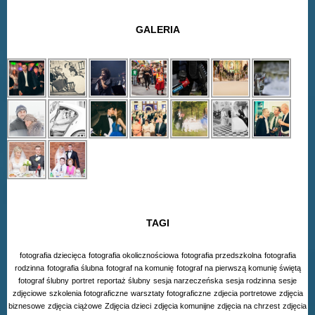
GALERIA
TAGI
fotografia dziecięca
fotografia okolicznościowa
fotografia przedszkolna
fotografia
rodzinna
fotografia ślubna
fotograf na komunię
fotograf na pierwszą komunię świętą
fotograf ślubny
portret
reportaż ślubny
sesja narzeczeńska
sesja rodzinna
sesje
zdjęciowe
szkolenia fotograficzne
warsztaty fotograficzne
zdjecia portretowe
zdjęcia
biznesowe
zdjęcia ciążowe
Zdjęcia dzieci
zdjęcia komunijne
zdjęcia na chrzest
zdjęcia