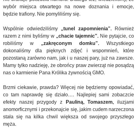
wybór miejsca otwartego na nowe doznania i emocje,
będzie trafiony. Nie pomyliliśmy się.
Wspólnie odwiedziliśmy
„tunel zapomnienia”.
Również
razem z nimi byliśmy w
„chacie tajemnic”.
Nie pytajcie, co
robiliśmy w
„zakręconym domku”.
Wszystkiego
dokonaliśmy dla pięknych zdjęć i wspomnień, które
pozostaną zarówno nam, jak i u naszej pary, już na zawsze.
Mamy tylko nadzieję, że obrońcy praw zwierząt nie posądzą
nas o karmienie Pana Królika żywnością GMO.
Brzmi ciekawie, prawda? Więcej nie będziemy opowiadać,
co tam naprawdę się działo…. Najlepiej sami zobaczcie
efekty naszej przygody z
Pauliną, Tomaszem,
iluzjami
anomorficznymi i przekonajcie się, jakim cudem narzeczona
stała się na kilka chwil większa od swojego przyszłego
męża.