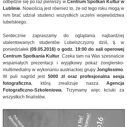
odbędzie się po raz pierwszy w
Centrum Spotkań Kultur w
Lublinie.
Nowością jest również to, że od tego roku mogą w
nim brać udział studenci wszystkich uczelni województwa
lubelskiego.
Serdecznie zapraszamy do oglądania najbardziej
utalentowanych studentów Lubelszczyzny dziś, tj. w
poniedziałek
(09.05.2016) o godz. 19:00 do sali operowej
Centrum Spotkania Kultur
.
Czeka tam na Was szesnaście
wspaniałych prezentacji i wyjątkowy pokaz żonglersko-
multimedialny w wykonaniu austriackiej grupy
Jonglissimo
.
W puli nagród jest
5000 zł oraz profesjonalna sesja
fotograficzna
, którą zrealizuje nasza
Agencja
Fotograficzno-Szkoleniowa
. Trzymamy więc kciuki za
wszystkich finalistów.