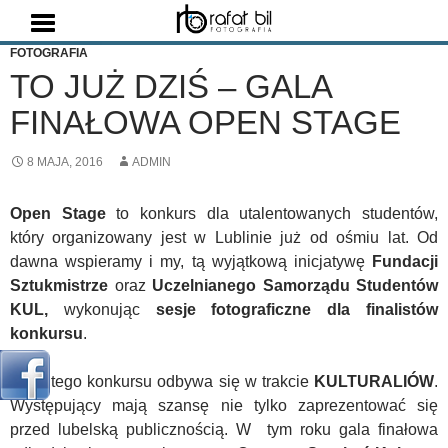
Szukaj
FOTOGRAFIA
TO JUŻ DZIŚ – GALA
FINAŁOWA OPEN STAGE
8 MAJA, 2016
ADMIN
Open Stage
to konkurs dla utalentowanych studentów,
który organizowany jest w Lublinie już od ośmiu lat. Od
dawna wspieramy i my, tą wyjątkową inicjatywę
Fundacji
Sztukmistrze
oraz
Uczelnianego
Samorządu Studentów
KUL,
wykonując
sesje fotograficzne dla finalistów
konkursu
.
Finał tego konkursu odbywa się w trakcie
KULTURALIÓW
.
Występujący mają szansę nie tylko zaprezentować się
przed lubelską publicznością. W tym roku gala finałowa