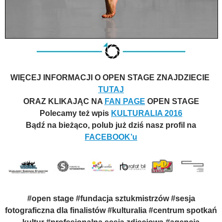
WIĘCEJ INFORMACJI O OPEN STAGE ZNAJDZIECIE
TUTAJ
ORAZ KLIKAJĄC NA
FAN PAGE
OPEN STAGE
Polecamy też wpis
KULTURALIA 2016
Bądź na bieżąco, polub już dziś nasz profil na
FACEBOOK’u
#open stage #fundacja sztukmistrzów #sesja
fotograficzna dla finalistów #kulturalia #centrum spotkań