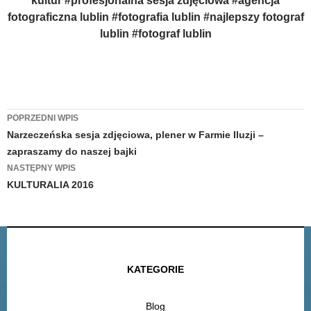
kultur #profesjonalna sesja zdjęciowa #agencja
fotograficzna lublin #fotografia lublin #najlepszy fotograf
lublin #fotograf lublin
Zobacz
POPRZEDNI WPIS
Narzeczeńska sesja zdjęciowa, plener w Farmie Iluzji –
wpisy
zapraszamy do naszej bajki
NASTĘPNY WPIS
KULTURALIA 2016
KATEGORIE
Blog