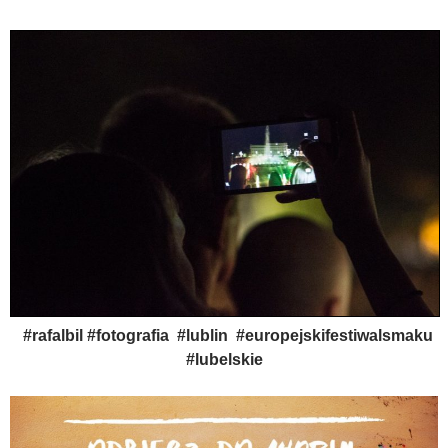
#rafalbil #fotografia #lublin #europejskifestiwalsmaku
#lubelskie