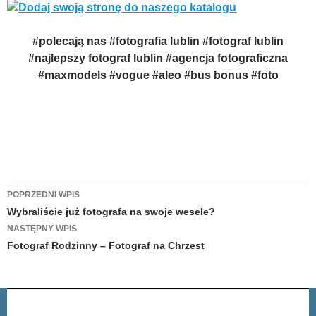
#polecają nas #fotografia lublin #fotograf lublin
#najlepszy fotograf lublin #agencja fotograficzna
#maxmodels #vogue #aleo #bus bonus #foto
Zobacz
POPRZEDNI WPIS
Wybraliście już fotografa na swoje wesele?
wpisy
NASTĘPNY WPIS
Fotograf Rodzinny – Fotograf na Chrzest