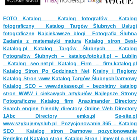
FOTO Katalog
Katalog fotografów
Katalog
fotograficzny
Katalog Targów Ślubnych
Usługi
fotograficzne
Najciekawsze blogi
Fotografia Ślubna
Zadania z matematyki matura
Katalog stron Best-
Katalog.pl
Katalog Targów Ślubnych
Katalog
Fotografów Ślubnych – katalog.fotokult.pl – Lublin
Katalog seo.net.pl
Katalog Firm – firm-katalog.pl
Katalog Stron Po Godzinach Net
Krainy i Regiony
Katalog Stron www
Katalog Targów Ślubnych
Darmowy
Katalog SEO – www.dakaseo.pl – bezpłatny katalog
stron WWW i ciekawych artykułów
Najlepsze Strony
Fotograficzne
Katalog firm
Anaximander Directory
Search engine friendly directory
Online Web Directory
1Abc Directory
emks.pl
Se-site.pl
www.szykujemyslub.pl
Pozycjonowanie 365 – Katalog
SEO
Katalog stron
Darmowe pozycjonowanie
Redslim.pl
Katalog stron
Katalog Stron Limey.pl
o-nk.pl