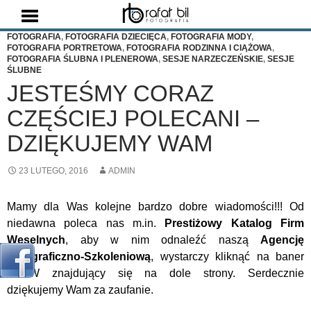
Szukaj
FOTOGRAFIA
,
FOTOGRAFIA DZIECIĘCA
,
FOTOGRAFIA MODY
,
FOTOGRAFIA PORTRETOWA
,
FOTOGRAFIA RODZINNA I CIĄŻOWA
,
FOTOGRAFIA ŚLUBNA I PLENEROWA
,
SESJE NARZECZEŃSKIE
,
SESJE
ŚLUBNE
JESTEŚMY CORAZ
CZĘŚCIEJ POLECANI –
DZIĘKUJEMY WAM
23 LUTEGO, 2016
ADMIN
Mamy dla Was kolejne bardzo dobre wiadomości!!! Od
niedawna poleca nas m.in.
Prestiżowy Katalog Firm
Weselnych
, aby w nim odnaleźć naszą
Agencję
Fotograficzno-Szkoleniową
, wystarczy kliknąć na baner
PKFW znajdujący się na dole strony. Serdecznie
dziękujemy Wam za zaufanie.