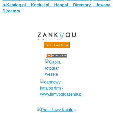
o-Katalog.pl
Kociraj.pl
Happal Directory
Jewana
Directory
Foto – Lista Stron