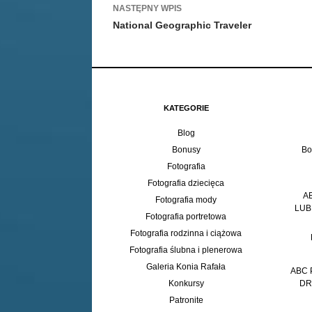
wpisy
NASTĘPNY WPIS
National Geographic Traveler
KATEGORIE
Blog
Bonusy
Bo
Fotografia
Fotografia dziecięca
A
Fotografia mody
LUB
Fotografia portretowa
Fotografia rodzinna i ciążowa
Fotografia ślubna i plenerowa
Galeria Konia Rafała
ABC 
Konkursy
DR
Patronite