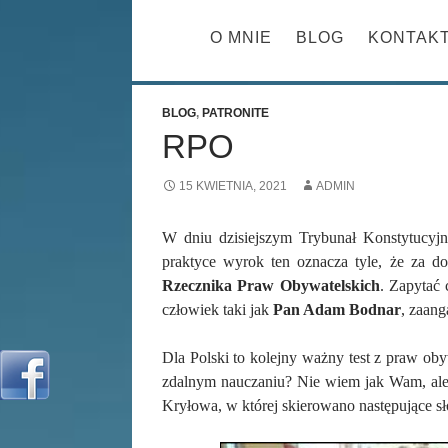
PRZESKOCZ 
O MNIE
BLOG
KONTAK
BLOG
,
PATRONITE
RPO
15 KWIETNIA, 2021
ADMIN
W dniu dzisiejszym Trybunał Konstytucyjn
praktyce wyrok ten oznacza tyle, że za d
Rzecznika Praw Obywatelskich
. Zapytać 
człowiek taki jak
Pan Adam Bodnar
, zaang
Dla Polski to kolejny ważny test z praw oby
zdalnym nauczaniu? Nie wiem jak Wam, ale m
Kryłowa, w której skierowano następujące sło