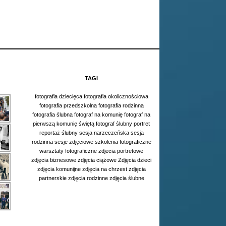
TAGI
fotografia dziecięca
fotografia okolicznościowa
fotografia przedszkolna
fotografia rodzinna
fotografia ślubna
fotograf na komunię
fotograf na
pierwszą komunię świętą
fotograf ślubny
portret
reportaż ślubny
sesja narzeczeńska
sesja
rodzinna
sesje zdjęciowe
szkolenia fotograficzne
warsztaty fotograficzne
zdjecia portretowe
zdjęcia biznesowe
zdjęcia ciążowe
Zdjęcia dzieci
zdjęcia komunijne
zdjęcia na chrzest
zdjęcia
partnerskie
zdjęcia rodzinne
zdjęcia ślubne