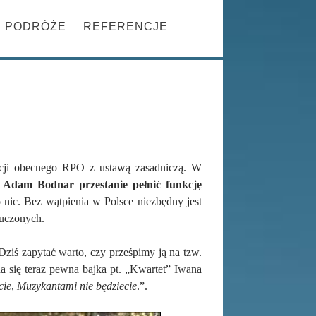
Szukaj
PRZESKOCZ DO TREŚCI
PODRÓŻE
REFERENCJE
encji obecnego RPO z ustawą zasadniczą. W
n Adam Bodnar
przestanie pełnić funkcję
o nic. Bez wątpienia w Polsce niezbędny jest
luczonych.
Dziś zapytać warto, czy prześpimy ją na tzw.
a się teraz pewna bajka pt. „Kwartet” Iwana
cie
,
Muzykantami nie będziecie
.”.