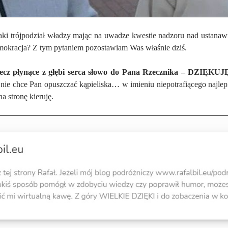
aki trójpodział władzy mając na uwadze kwestie nadzoru nad ustan
emokracja? Z tym pytaniem pozostawiam Was właśnie dziś.
ecz płynące z głębi serca słowo do Pana Rzecznika – DZIĘKUJ
o nie chce Pan opuszczać kąpieliska… w imieniu niepotrafiącego najle
a stronę kieruję.