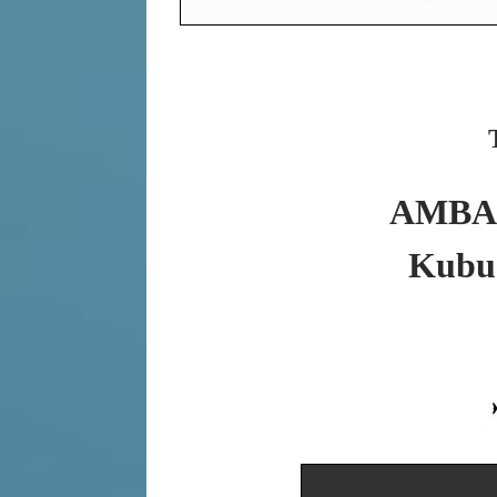
AMBA t
Kubuś