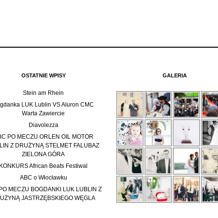
OSTATNIE WPISY
GALERIA
Stein am Rhein
gdanka LUK Lublin VS Aluron CMC
Warta Zawiercie
Diavolezza
BC PO MECZU ORLEN OIL MOTOR
LIN Z DRUŻYNĄ STELMET FALUBAZ
ZIELONA GÓRA
KONKURS African Beats Festiwal
ABC o Włocławku
PO MECZU BOGDANKI LUK LUBLIN Z
UŻYNĄ JASTRZĘBSKIEGO WĘGLA