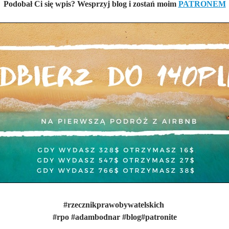
Podobał Ci się wpis? Wesprzyj blog i zostań moim
PATRONEM
#rzecznikprawobywatelskich
#rpo #adambodnar #blog#patronite