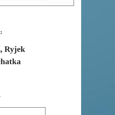
:
, Ryjek
chatka