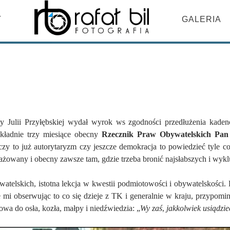
DO TREŚCI
T
GALERIA
y Julii Przyłębskiej wydał wyrok ws zgodności przedłużenia kad
okładnie trzy miesiące obecny
Rzecznik Praw Obywatelskich Pa
czy to już autorytaryzm czy jeszcze demokracja to powiedzieć tyle c
ażowany i obecny zawsze tam, gdzie trzeba bronić najsłabszych i wyk
watelskich, istotna lekcja w kwestii podmiotowości i obywatelskości. 
i obserwując to co się dzieje z TK i generalnie w kraju, przypomin
wa do osła, kozła, małpy i niedźwiedzia: „
Wy zaś
,
jakkolwiek usiądzie