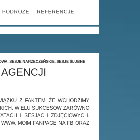
Szukaj
PRZESKOCZ DO TREŚCI
PODRÓŻE
REFERENCJE
ROWA
,
SESJE NARZECZEŃSKIE
,
SESJE ŚLUBNE
 AGENCJI
IĄZKU Z FAKTEM, ŻE WCHODZIMY
STKICH. WIELU SUKCESÓW ZARÓWNO
ATACH I SESJACH ZDJĘCIOWYCH.
 WWW, MOIM FANPAGE NA FB ORAZ