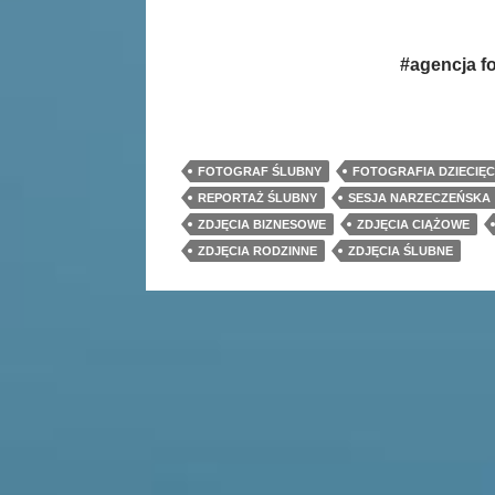
#agencja fo
FOTOGRAF ŚLUBNY
FOTOGRAFIA DZIECIĘ
REPORTAŻ ŚLUBNY
SESJA NARZECZEŃSKA
ZDJĘCIA BIZNESOWE
ZDJĘCIA CIĄŻOWE
ZDJĘCIA RODZINNE
ZDJĘCIA ŚLUBNE