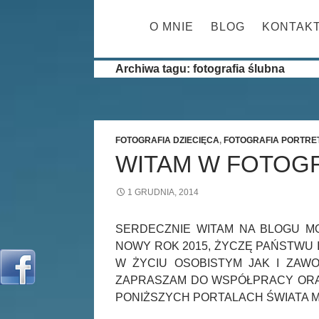
PRZESKOCZ 
O MNIE
BLOG
KONTAK
Archiwa tagu: fotografia ślubna
FOTOGRAFIA DZIECIĘCA
,
FOTOGRAFIA PORTR
WITAM W FOTOGR
1 GRUDNIA, 2014
SERDECZNIE WITAM NA BLOGU M
NOWY ROK 2015, ŻYCZĘ PAŃSTWU 
W ŻYCIU OSOBISTYM JAK I ZAW
ZAPRASZAM DO WSPÓŁPRACY ORAZ
PONIŻSZYCH PORTALACH ŚWIATA M