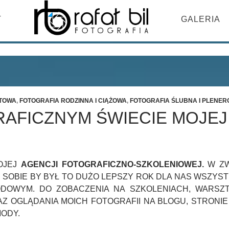
DO TREŚCI
T
GALERIA
ETOWA
,
FOTOGRAFIA RODZINNA I CIĄŻOWA
,
FOTOGRAFIA ŚLUBNA I PLENE
AFICZNYM ŚWIECIE MOJEJ
OJEJ
AGENCJI FOTOGRAFICZNO-SZKOLENIOWEJ.
W ZW
I SOBIE BY BYŁ TO DUŻO LEPSZY ROK DLA NAS WSZY
ODOWYM. DO ZOBACZENIA NA SZKOLENIACH, WARSZT
 OGLĄDANIA MOICH FOTOGRAFII NA BLOGU, STRONIE
ODY.