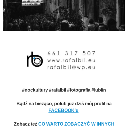
#nockultury #rafalbil
#fotografia #l
ublin
Bądź na bieżąco, polub już dziś mój profil na
FACEBOOK’u
Zobacz też
CO WARTO ZOBACZYĆ W INNYCH