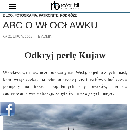
Szukaj
BLOG
,
FOTOGRAFIA
,
PATRONITE
,
PODRÓŻE
ABC O WŁOCŁAWKU
21 LIPCA, 2025
ADMIN
Odkryj perłę Kujaw
Włocławek, malowniczo położony nad Wisłą, to jedno z tych miast,
które wciąż czekają na pełne odkrycie przez turystów. Choć często
pomijany na trasach popularnych city breaków, ma do
zaoferowania wiele atrakcji, zabytków i niezwykłych miejsc.