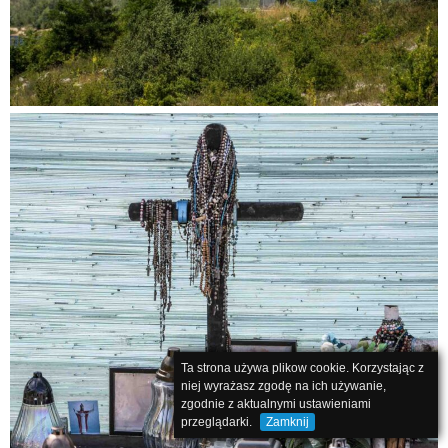
Ta strona używa plikow cookie. Korzystając z
niej wyrażasz zgodę na ich używanie,
zgodnie z aktualnymi ustawieniami
przeglądarki.
Zamknij