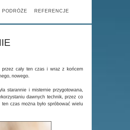
Szukaj
PRZESKOCZ DO TREŚCI
PODRÓŻE
REFERENCJE
IE
przez cały ten czas i wraz z końcem
nnego, nowego.
ła starannie i misternie przygotowana,
korzystaniu dawnych technik, przez co
ły ten czas można było spróbować wielu