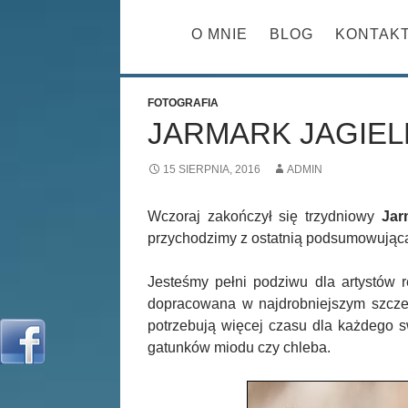
PRZESKOCZ 
O MNIE
BLOG
KONTAK
FOTOGRAFIA
JARMARK JAGIEL
15 SIERPNIA, 2016
ADMIN
Wczoraj zakończył się trzydniowy
Jar
przychodzimy z ostatnią podsumowującą
Jesteśmy pełni podziwu dla artystów r
dopracowana w najdrobniejszym szczeg
potrzebują więcej czasu dla każdego s
gatunków miodu czy chleba.