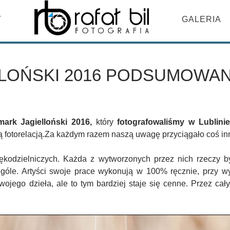
DO TREŚCI
T
GALERIA
LOŃSKI 2016 PODSUMOWAN
mark Jagielloński 2016,
który
fotografowaliśmy w Lublinie
 fotorelacją.Za każdym razem naszą uwagę przyciągało coś i
ękodzielniczych. Każda z wytworzonych przez nich rzeczy by
óle. Artyści swoje prace wykonują w 100% ręcznie, przy wy
wojego dzieła, ale to tym bardziej staje się cenne. Przez ca