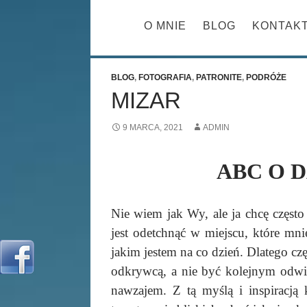
PRZESKOCZ 
O MNIE
BLOG
KONTAK
BLOG
,
FOTOGRAFIA
,
PATRONITE
,
PODRÓŻE
MIZAR
9 MARCA, 2021
ADMIN
ABC O 
Nie wiem jak Wy, ale ja chcę częst
jest odetchnąć w miejscu, które mni
jakim jestem na co dzień. Dlatego czę
odkrywcą, a nie być kolejnym odwi
nawzajem. Z tą myślą i inspiracją