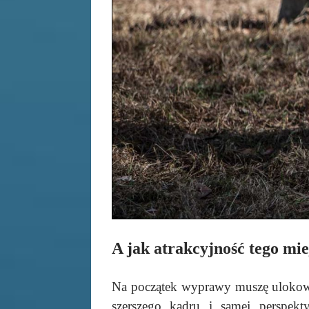
A jak atrakcyjność tego mie
Na początek wyprawy muszę ulokować
szerszego kadru i samej perspekt