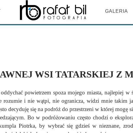
DO TREŚCI
T
GALERIA
DAWNEJ WSI TATARSKIEJ Z 
o oddychać powietrzem spoza mojego miasta, najlepiej w 
e rozumie i nie wątpi, nie ogranicza, widzi mnie takim j
sto decyduję się na podróż do przestrzeni w której mogę się
edzającym. Bo w podróżowaniu często chodzi o eksplorac
 kumpla Piotrka, by wybrać się gdzieś w nieznane, zrod