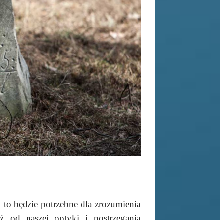
to będzie potrzebne dla zrozumienia
ż od naszej optyki i postrzegania