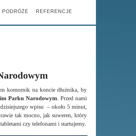
Szukaj
PRZESKOCZ DO TREŚCI
PODRÓŻE
REFERENCJE
u Narodowym
ym komornik na koncie dłużnika, by
kim Parku Narodowym
. Przed nami
y dzisiejszego wpisu – około 5 minut,
prawie tak mocno, jak suweren, który
bletami czy telefonami i startujemy.