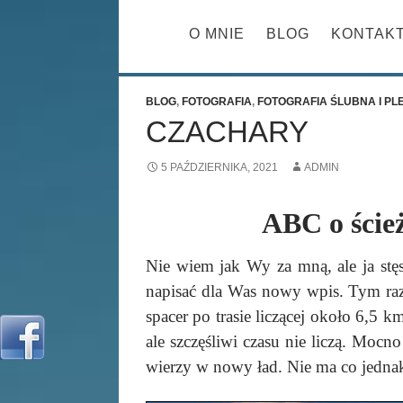
PRZESKOCZ 
O MNIE
BLOG
KONTAK
BLOG
,
FOTOGRAFIA
,
FOTOGRAFIA ŚLUBNA I P
CZACHARY
5 PAŹDZIERNIKA, 2021
ADMIN
ABC o ście
Nie wiem jak Wy za mną, ale ja st
napisać dla Was nowy wpis. Tym r
spacer po trasie liczącej około 6,5 
ale szczęśliwi czasu nie liczą. Moc
wierzy w nowy ład. Nie ma co jednak 