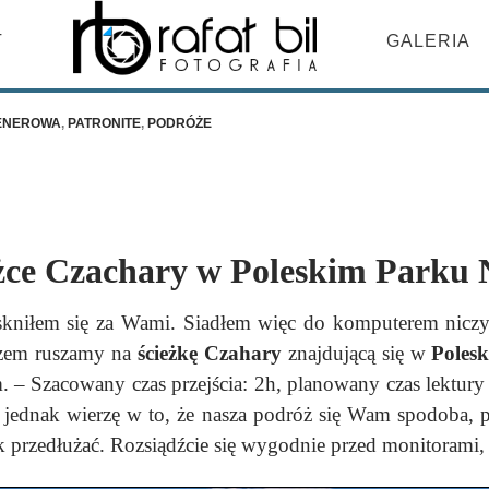
DO TREŚCI
T
GALERIA
LENEROWA
,
PATRONITE
,
PODRÓŻE
żce Czachary w Poleskim Park
ęskniłem się za Wami. Siadłem więc do komputerem nicz
azem ruszamy na
ścieżkę Czahary
znajdującą się w
Poles
km. – Szacowany czas przejścia: 2h, planowany czas lektur
no jednak wierzę w to, że nasza podróż się Wam spodoba, 
przedłużać. Rozsiądźcie się wygodnie przed monitorami, ta