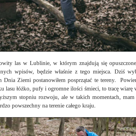
wity las w Lublinie, w którym znajdują się opuszczone
ejnych wpisów, będzie właśnie z tego miejsca.
Dziś wyb
h Dnia Ziemi postanowiłem posprzątać te tereny. Powi
ku lasu łóżko, pufy i ogromne ilości śmieci, to tracę wiar
yższym stopniu rozwoju, ale w takich momentach, mam w
ardzo powszechny na terenie całego kraju.