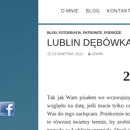
PRZESKOCZ 
O MNIE
BLOG
KONTAK
BLOG
,
FOTOGRAFIA
,
PATRONITE
,
PODRÓŻE
LUBLIN DĘBÓWK
23 KWIETNIA, 2021
ADMIN
2
Tak jak Wam pisałem we wczorajsz
względu na datę, jeśli macie tylko cz
Was do tego zachęcam. Przekornie też
to również świetny termin, by zrobi
pogoda w Lublinie sprzyjała. Opcji je