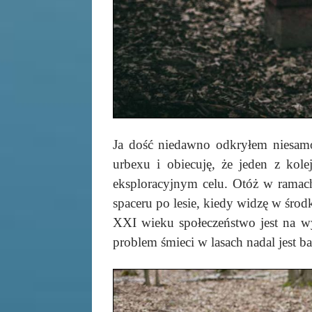
Ja dość niedawno odkryłem niesamo
urbexu i obiecuję, że jeden z kol
eksploracyjnym celu. Otóż w ramac
spaceru po lesie, kiedy widzę w środ
XXI wieku społeczeństwo jest na w
problem śmieci w lasach nadal jest b