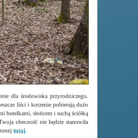
enie dla środowiska przyrodniczego.
szcze liści i korzenie pobierają dużo
i butelkami, słońcem i suchą ściółką
Twoja obecność nie będzie stanowiła
czonej
tutaj
.