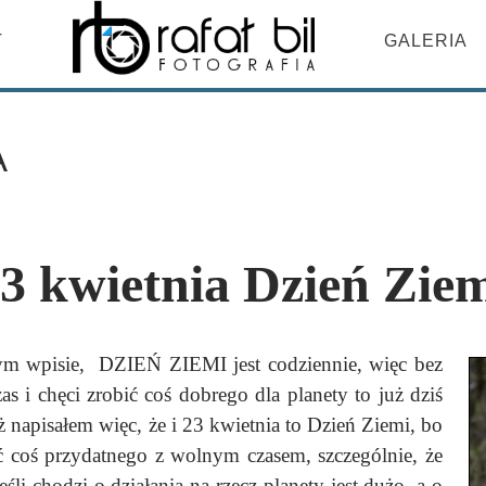
DO TREŚCI
T
GALERIA
A
3 kwietnia Dzień Zie
ym wpisie, DZIEŃ ZIEMI jest codziennie, więc bez
as i chęci zrobić coś dobrego dla planety to już dziś
 napisałem więc, że i 23 kwietnia to Dzień Ziemi, bo
ć coś przydatnego z wolnym czasem, szczególnie, że
śli chodzi o działania na rzecz planety jest dużo, a o