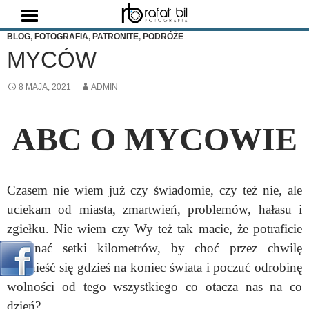
Szukaj
BLOG
,
FOTOGRAFIA
,
PATRONITE
,
PODRÓŻE
MYCÓW
8 MAJA, 2021
ADMIN
ABC O MYCOWIE
Czasem nie wiem już czy świadomie, czy też nie, ale
uciekam od miasta, zmartwień, problemów, hałasu i
zgiełku. Nie wiem czy Wy też tak macie, że potraficie
pokonać setki kilometrów, by choć przez chwilę
przenieść się gdzieś na koniec świata i poczuć odrobinę
wolności od tego wszystkiego co otacza nas na co
dzień?