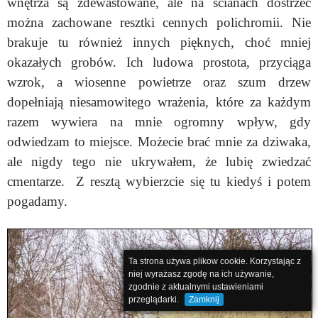
wnętrza są zdewastowane, ale na ścianach dostrzec
można zachowane resztki cennych polichromii. Nie
brakuje tu również innych pięknych, choć mniej
okazałych grobów. Ich ludowa prostota, przyciąga
wzrok, a wiosenne powietrze oraz szum drzew
dopełniają niesamowitego wrażenia, które za każdym
razem wywiera na mnie ogromny wpływ, gdy
odwiedzam to miejsce. Możecie brać mnie za dziwaka,
ale nigdy tego nie ukrywałem, że lubię zwiedzać
cmentarze. Z resztą wybierzcie się tu kiedyś i potem
pogadamy.
Ta strona używa plikow cookie. Korzystając z
niej wyrażasz zgodę na ich używanie,
zgodnie z aktualnymi ustawieniami
przeglądarki.
Zamknij