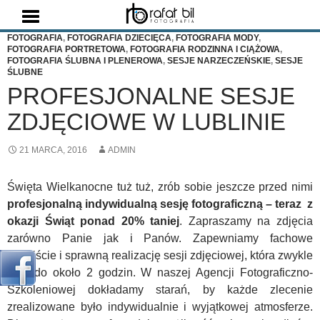
Szukaj
FOTOGRAFIA
,
FOTOGRAFIA DZIECIĘCA
,
FOTOGRAFIA MODY
,
FOTOGRAFIA PORTRETOWA
,
FOTOGRAFIA RODZINNA I CIĄŻOWA
,
FOTOGRAFIA ŚLUBNA I PLENEROWA
,
SESJE NARZECZEŃSKIE
,
SESJE
ŚLUBNE
PROFESJONALNE SESJE
ZDJĘCIOWE W LUBLINIE
21 MARCA, 2016
ADMIN
Święta Wielkanocne tuż tuż, zrób sobie jeszcze przed nimi
profesjonalną indywidualną sesję fotograficzną – teraz z
okazji Świąt ponad 20% taniej
. Zapraszamy na zdjęcia
zarówno Panie jak i Panów. Zapewniamy fachowe
podejście i sprawną realizację sesji zdjęciowej, która zwykle
trwa do około 2 godzin. W naszej Agencji Fotograficzno-
Szkoleniowej dokładamy starań, by każde zlecenie
zrealizowane było indywidualnie i wyjątkowej atmosferze.