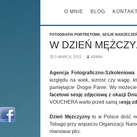
PRZESKOCZ 
O MNIE
BLOG
KONTAK
FOTOGRAFIA PORTRETOWA
,
SESJE NARZECZE
W DZIEŃ MĘŻCZY
5 MARCA, 2015
ADMIN
Agencja Fotograficzno-Szkoleniowa 
względu na wiek, wzrost czy wagę, k
pamiętajcie Drogie Panie. Wy możecie
facetowi sesję zdjęciową z okazji Dn
VOUCHERA warto przed samą s
esją z
Dzień Mężczyzny
to w Polsce dość no
Tobago przy wsparciu Organizacji Naro
równowai płci.