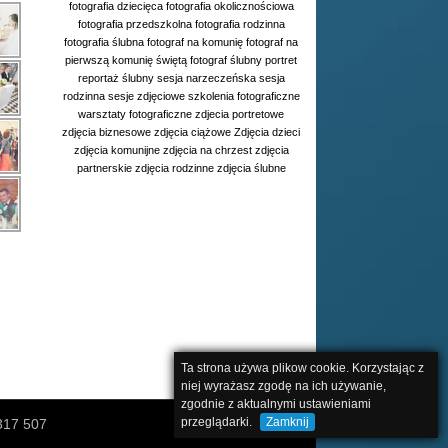
fotografia dziecięca
fotografia okolicznościowa
fotografia przedszkolna
fotografia rodzinna
fotografia ślubna
fotograf na komunię
fotograf na
pierwszą komunię świętą
fotograf ślubny
portret
reportaż ślubny
sesja narzeczeńska
sesja
rodzinna
sesje zdjęciowe
szkolenia fotograficzne
warsztaty fotograficzne
zdjecia portretowe
zdjęcia biznesowe
zdjęcia ciążowe
Zdjęcia dzieci
zdjęcia komunijne
zdjęcia na chrzest
zdjęcia
partnerskie
zdjęcia rodzinne
zdjęcia ślubne
Ta strona używa plikow cookie. Korzystając z
niej wyrażasz zgodę na ich używanie,
zgodnie z aktualnymi ustawieniami
przeglądarki.
Zamknij
 317 507