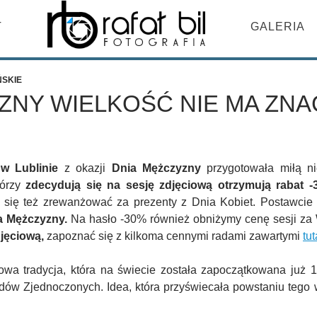
DO TREŚCI
T
GALERIA
ŃSKIE
ZNY WIELKOŚĆ NIE MA ZNA
w Lublinie
z okazji
Dnia Mężczyzny
przygotowała miłą n
tórzy
zdecydują się na sesję zdjęciową otrzymują rabat -
 się też zrewanżować za prezenty z Dnia Kobiet. Postawcie
ia Mężczyzny.
Na hasło -30% również obniżymy cenę sesji za 
djęciową,
zapoznać się z kilkoma cennymi radami zawartymi
tut
wa tradycja, która na świecie została zapoczątkowana już 1
dów Zjednoczonych. Idea, która przyświecała powstaniu tego