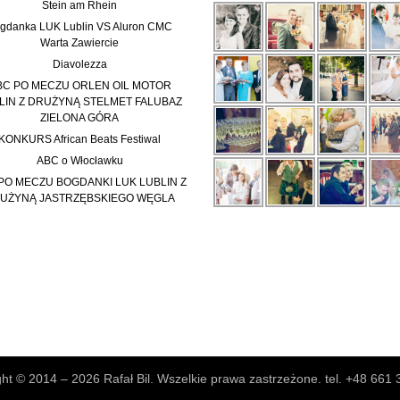
Stein am Rhein
gdanka LUK Lublin VS Aluron CMC
Warta Zawiercie
Diavolezza
BC PO MECZU ORLEN OIL MOTOR
LIN Z DRUŻYNĄ STELMET FALUBAZ
ZIELONA GÓRA
KONKURS African Beats Festiwal
ABC o Włocławku
PO MECZU BOGDANKI LUK LUBLIN Z
UŻYNĄ JASTRZĘBSKIEGO WĘGLA
ht © 2014 – 2026 Rafał Bil. Wszelkie prawa zastrzeżone. tel. +48 661