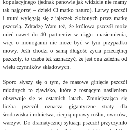
kopulacyjnego (jednak panowie jak widzicie nie mamy
tak najgorzej – dzięki Ci matko naturo)
. Larwy pszczół
i trutni wylęgają się z jajeczek złożonych przez matkę
pszczelą. Zdradzę Wam też, że k
rólowa pszczół może
mieć nawet do 40 partnerów w ciągu unasiennienia,
więc o monogamii nie może być w tym przypadku
mowy. Jeśli chodzi o samą długość życia przeciętnej
pszczoły, to trzeba też zaznaczyć, że jest ona zależna od
wielu czynników składowych.
Sporo słyszy się o tym, że m
asowe ginięcie pszczół
miodnych to zjawisko, które z rosnącym nasileniem
obserwuje się w ostatnich latach. Zmniejszająca się
liczba pszczół oznacza gigantyczne straty dla
środowiska i rolnictwa, cierpią uprawy roślin, owoców,
warzyw. Do dramatycznej sytuacji pszczół przyczyniło