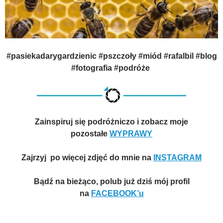
#pasiekadarygardzienic #pszczoły #miód #rafalbil #blog
#fotografia #podróże
Zainspiruj się podróżniczo i zobacz moje
pozostałe
WYPRAWY
Zajrzyj po więcej zdjęć do mnie na
INSTAGRAM
Bądź na bieżąco, polub już dziś mój profil
na
FACEBOOK’u