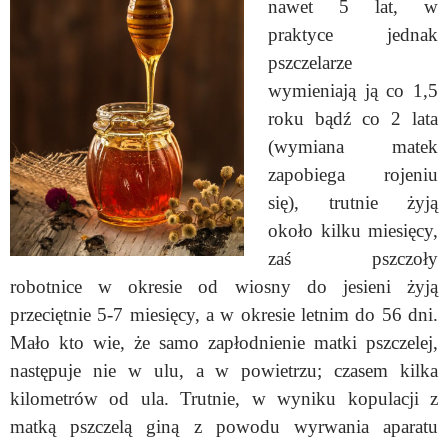
nawet 5 lat, w
praktyce jednak
pszczelarze
wymieniają ją co 1,5
roku bądź co 2 lata
(
wymiana matek
zapobiega rojeniu
się)
, trutnie żyją
około kilku miesięcy,
zaś pszczoły
robotnice w okresie od wiosny do jesieni żyją
przeciętnie 5-7 miesięcy, a w okresie letnim do 56 dni.
Mało kto wie, że samo zapłodnienie matki pszczelej,
następuje nie w ulu, a w powietrzu; czasem kilka
kilometrów od ula. Trutnie, w wyniku kopulacji z
matką pszczelą giną z powodu wyrwania aparatu