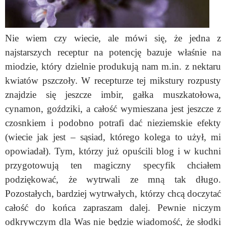
Nie wiem czy wiecie, ale mówi się, że jedna z
najstarszych receptur na potencję bazuje właśnie na
miodzie, który dzielnie produkują nam m.in. z nektaru
kwiatów pszczoły. W recepturze tej mikstury rozpusty
znajdzie się jeszcze imbir, gałka muszkatołowa,
cynamon, goździki, a całość wymieszana jest jeszcze z
czosnkiem i podobno potrafi dać nieziemskie efekty
(wiecie jak jest – sąsiad, którego kolega to użył, mi
opowiadał). Tym, którzy już opuścili blog i w kuchni
przygotowują ten magiczny specyfik chciałem
podziękować, że wytrwali ze mną tak długo.
Pozostałych, bardziej wytrwałych, którzy chcą doczytać
całość do końca zapraszam dalej. Pewnie niczym
odkrywczym dla Was nie będzie wiadomość, że słodki