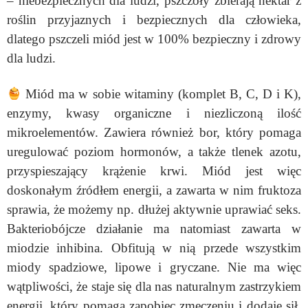
– niebezpiecznych dla ludzi, pszczoły zbierają nektar z
roślin przyjaznych i bezpiecznych dla człowieka,
dlatego pszczeli miód jest w 100% bezpieczny i zdrowy
dla ludzi.
Miód ma w sobie witaminy (komplet B, C, D i K),
enzymy, kwasy organiczne i niezliczoną ilość
mikroelementów. Zawiera również bor, który pomaga
uregulować poziom hormonów, a także tlenek azotu,
przyspieszający krążenie krwi. Miód jest więc
doskonałym źródłem energii, a zawarta w nim fruktoza
sprawia, że możemy np. dłużej aktywnie uprawiać seks.
Bakteriobójcze działanie ma natomiast zawarta w
miodzie inhibina. Obfitują w nią przede wszystkim
miody spadziowe, lipowe i gryczane. Nie ma więc
wątpliwości, że staje się dla nas naturalnym zastrzykiem
energii, który pomaga zapobiec zmęczeniu i dodaje sił.