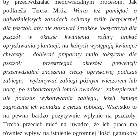
by przeciwdziałać nieodwracalnym procesom. Jak
podkreśla Teresa Mróz:
Warto też pamiętać o
najważniejszych z
asadach ochrony roślin bezpiecznej
dla pszczół:
aby nie stosować środków toksycznych dla
pszczół w okresie kwitnienia roślin; unikać
opryskiwania plantacji, na których występują kwitnące
chwasty; dobierać preparaty mało toksyczne dla
pszczół; przestrzegać okresów prewencji;
przeciwdziałać znoszeniu cieczy opryskowej podczas
zabiegu; wykonywać zabiegi późnym wieczorem lub
nocą, po zakończonych lotach owadów; zabezpieczać
ule podczas wykonywania zabiegu, jeżeli istnieje
zagrożenie ich kontaktu z cieczą roboczą.
Wszystko to
na pewno bardzo pozytywnie wpłynie na pszczoły.
Trzeba przecież mieć na uwadze, że ich praca ma
również wpływ na istnienie ogromnej ilości gatunków