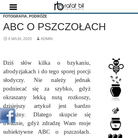
Szukaj
FOTOGRAFIA
,
PODRÓŻE
ABC O PSZCZOŁACH
6 MAJA, 2020
ADMIN
Dziś słów kilka o bzykaniu,
afrodyzjakach i do tego sporej porcji
słodyczy. Nie należy jednak
podniecać się za szybko, gdyż
okraszany lekką nutą rozkoszy,
dzisiejszy artykuł jest bardzo
poważny. Dlatego skupcie się
uważnie, gdyż zdradzę Wam moje
subiektywne ABC o pszczołach.