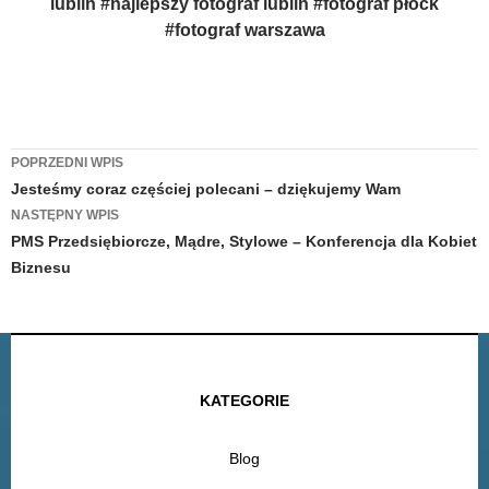
lublin #najlepszy fotograf lublin #fotograf płock
#fotograf warszawa
Zobacz
POPRZEDNI WPIS
Jesteśmy coraz częściej polecani – dziękujemy Wam
wpisy
NASTĘPNY WPIS
PMS Przedsiębiorcze, Mądre, Stylowe – Konferencja dla Kobiet
Biznesu
KATEGORIE
Blog