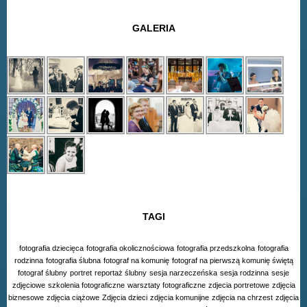
GALERIA
TAGI
fotografia dziecięca
fotografia okolicznościowa
fotografia przedszkolna
fotografia
rodzinna
fotografia ślubna
fotograf na komunię
fotograf na pierwszą komunię świętą
fotograf ślubny
portret
reportaż ślubny
sesja narzeczeńska
sesja rodzinna
sesje
zdjęciowe
szkolenia fotograficzne
warsztaty fotograficzne
zdjecia portretowe
zdjęcia
biznesowe
zdjęcia ciążowe
Zdjęcia dzieci
zdjęcia komunijne
zdjęcia na chrzest
zdjęcia