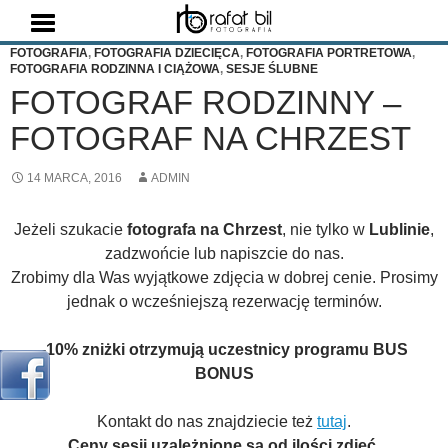
Szukaj
FOTOGRAFIA
,
FOTOGRAFIA DZIECIĘCA
,
FOTOGRAFIA PORTRETOWA
,
FOTOGRAFIA RODZINNA I CIĄŻOWA
,
SESJE ŚLUBNE
FOTOGRAF RODZINNY –
FOTOGRAF NA CHRZEST
14 MARCA, 2016
ADMIN
Jeżeli szukacie
fotografa na Chrzest
, nie tylko w
Lublinie
,
zadzwońcie lub napiszcie do nas.
Zrobimy dla Was wyjątkowe zdjęcia w dobrej cenie. Prosimy
jednak o wcześniejszą rezerwację terminów.
-10% zniżki otrzymują uczestnicy programu BUS
BONUS
Kontakt do nas znajdziecie też
tutaj
.
Ceny sesji uzależnione są od ilości zdjęć.